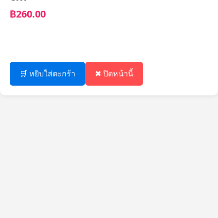
฿260.00
🛒 หยิบใส่ตะกร้า
✖ ปิดหน้านี้