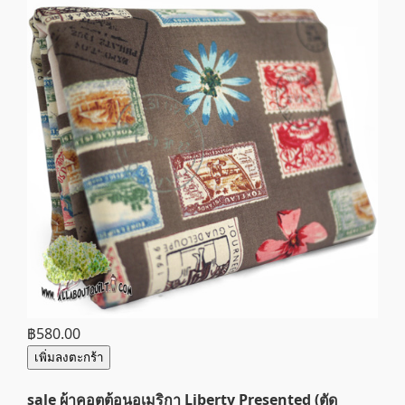
฿580.00
เพิ่มลงตะกร้า
sale ผ้าคอตต้อนอเมริกา Liberty Presented (ตัด