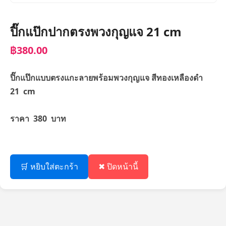
ปิ๊กแป๊กปากตรงพวงกุญแจ 21 cm
฿380.00
ปิ๊กแป๊กแบบตรงแกะลายพร้อมพวงกุญแจ สีทองเหลืองดำ
21 cm
ราคา 380 บาท
🛒 หยิบใส่ตะกร้า
✖ ปิดหน้านี้