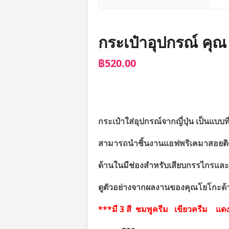
กระเป๋าอุปกรณ์ คุ
฿520.00
กระเป๋าใส่อุปกรณ์จากญี่ปุ่น เป็นแบบท
สามารถนำชิ้นงานแอฟพริเคมาสอยติดท
ด้านในมีช่องสำหรับเสียบกรรไกรและช
ดูตัวอย่างจากผลงานของคุณโยโกะด้า
***มี 3 สี ชมพูครีม เขียวครีม แด